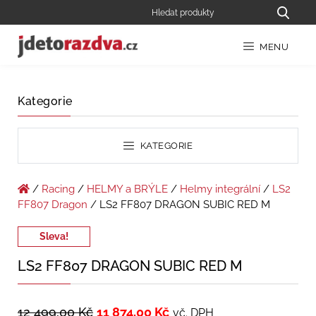
MENU
Kategorie
KATEGORIE
/
Racing
/
HELMY a BRÝLE
/
Helmy integrální
/
LS2
FF807 Dragon
/ LS2 FF807 DRAGON SUBIC RED M
Sleva!
LS2 FF807 DRAGON SUBIC RED M
12 499,00
Kč
11 874,00
Kč
vč. DPH