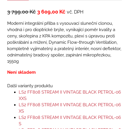
3 799,00
Kč
3 609,00
Kč
vč. DPH
Moderní integrální přilba s vysouvací sluneční clonou,
vhodná i pro dioptrické brýle, vynikající poměr kvality a
ceny, skořepina z KPA kompozitu, plexi s úpravou proti
poškrábání a mlžení, Dynamic Flow-­through Ventilation,
kompletně vyjímatelný a pratelný interiér, nosní deflektor,
odnímatelný bradový spoiler, zapínání mikropřezkou,
1550g
Není skladem
Další varianty produktu
LS2 FF808 STREAM II VINTAGE BLACK PETROL-06
XXS
LS2 FF808 STREAM II VINTAGE BLACK PETROL-06
XS
LS2 FF808 STREAM II VINTAGE BLACK PETROL-06
S