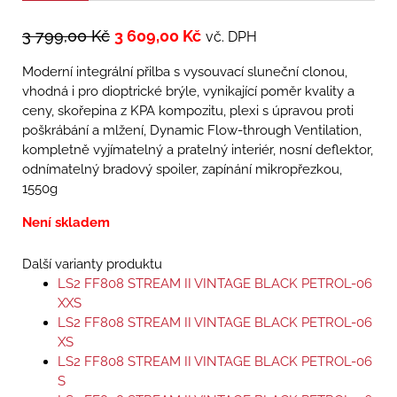
3 799,00
Kč
3 609,00
Kč
vč. DPH
Moderní integrální přilba s vysouvací sluneční clonou,
vhodná i pro dioptrické brýle, vynikající poměr kvality a
ceny, skořepina z KPA kompozitu, plexi s úpravou proti
poškrábání a mlžení, Dynamic Flow-­through Ventilation,
kompletně vyjímatelný a pratelný interiér, nosní deflektor,
odnímatelný bradový spoiler, zapínání mikropřezkou,
1550g
Není skladem
Další varianty produktu
LS2 FF808 STREAM II VINTAGE BLACK PETROL-06
XXS
LS2 FF808 STREAM II VINTAGE BLACK PETROL-06
XS
LS2 FF808 STREAM II VINTAGE BLACK PETROL-06
S