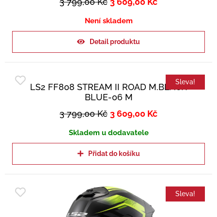
3 799,00
Kč
3 609,00
Kč
Není skladem
Detail produktu
Sleva!
LS2 FF808 STREAM II ROAD M.BLACK
BLUE-06 M
3 799,00
Kč
3 609,00
Kč
Skladem u dodavatele
Přidat do košíku
Sleva!