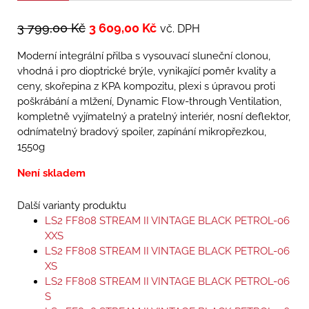
3 799,00
Kč
3 609,00
Kč
vč. DPH
Moderní integrální přilba s vysouvací sluneční clonou,
vhodná i pro dioptrické brýle, vynikající poměr kvality a
ceny, skořepina z KPA kompozitu, plexi s úpravou proti
poškrábání a mlžení, Dynamic Flow-­through Ventilation,
kompletně vyjímatelný a pratelný interiér, nosní deflektor,
odnímatelný bradový spoiler, zapínání mikropřezkou,
1550g
Není skladem
Další varianty produktu
LS2 FF808 STREAM II VINTAGE BLACK PETROL-06
XXS
LS2 FF808 STREAM II VINTAGE BLACK PETROL-06
XS
LS2 FF808 STREAM II VINTAGE BLACK PETROL-06
S