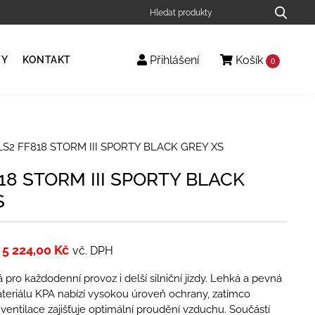
Přihlášení
Košík
TY
KONTAKT
0
LS2 FF818 STORM III SPORTY BLACK GREY XS
18 STORM III SPORTY BLACK
S
5 224,00
Kč
vč. DPH
 pro každodenní provoz i delší silniční jízdy. Lehká a pevná
teriálu KPA nabízí vysokou úroveň ochrany, zatímco
í ventilace zajišťuje optimální proudění vzduchu. Součástí