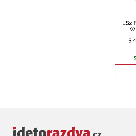
LS2 
W
5 
S