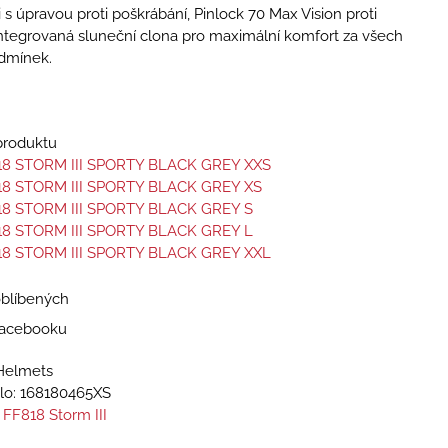
 s úpravou proti poškrábání, Pinlock 70 Max Vision proti
ntegrovaná sluneční clona pro maximální komfort za všech
dmínek.
 produktu
18 STORM III SPORTY BLACK GREY XXS
18 STORM III SPORTY BLACK GREY XS
18 STORM III SPORTY BLACK GREY S
18 STORM III SPORTY BLACK GREY L
18 STORM III SPORTY BLACK GREY XXL
oblíbených
 Facebooku
Helmets
lo:
168180465XS
 FF818 Storm III