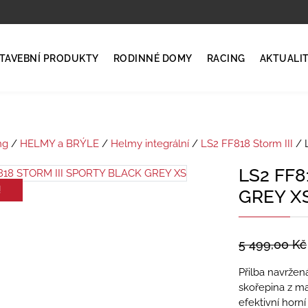
TAVEBNÍ PRODUKTY
RODINNÉ DOMY
RACING
AKTUALI
ng
/
HELMY a BRÝLE
/
Helmy integrální
/
LS2 FF818 Storm III
/ 
LS2 FF8
!
GREY X
5 499,00
Kč
Přilba navržená
skořepina z ma
efektivní horn