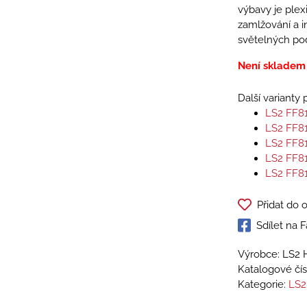
výbavy je plexi
zamlžování a i
světelných po
Není skladem
Další varianty
LS2 FF8
LS2 FF8
LS2 FF8
LS2 FF8
LS2 FF8
Přidat do 
Sdílet na
Výrobce: LS2 
Katalogové čís
Kategorie:
LS2