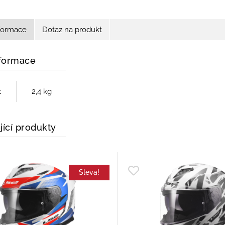
nformace
Dotaz na produkt
nformace
t
2,4 kg
jící produkty
Sleva!