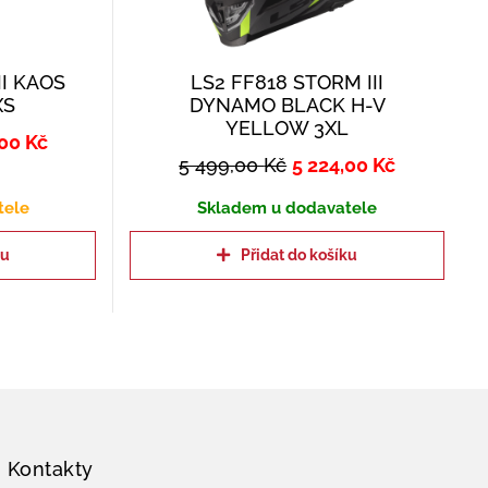
II KAOS
LS2 FF818 STORM III
XS
DYNAMO BLACK H-V
YELLOW 3XL
,00
Kč
5 499,00
Kč
5 224,00
Kč
tele
Skladem u dodavatele
ku
Přidat do košíku
Kontakty