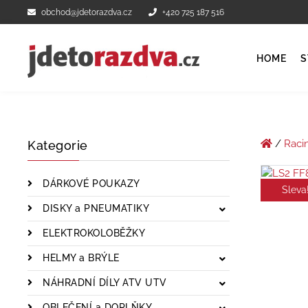
obchod@jdetorazdva.cz
+420 725 187 516
HOME
S
/
Raci
Kategorie
DÁRKOVÉ POUKAZY
Sleva
DISKY a PNEUMATIKY
ELEKTROKOLOBĚŽKY
HELMY a BRÝLE
NÁHRADNÍ DÍLY ATV UTV
OBLEČENÍ a DOPLŇKY