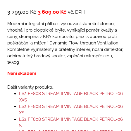
3 799,00
Kč
3 609,00
Kč
vč. DPH
Moderní integrální přilba s vysouvací sluneční clonou,
vhodná i pro dioptrické brýle, vynikající poměr kvality a
ceny, skořepina z KPA kompozitu, plexi s úpravou proti
poškrábání a mlžení, Dynamic Flow-­through Ventilation,
kompletně vyjímatelný a pratelný interiér, nosní deflektor,
odnímatelný bradový spoiler, zapínání mikropřezkou,
1550g
Není skladem
Další varianty produktu
LS2 FF808 STREAM II VINTAGE BLACK PETROL-06
XXS
LS2 FF808 STREAM II VINTAGE BLACK PETROL-06
XS
LS2 FF808 STREAM II VINTAGE BLACK PETROL-06
S