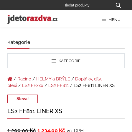
MENU
Kategorie
KATEGORIE
/
Racing
/
HELMY a BRÝLE
/
Doplňky, díly,
plexi
/
LS2 FFxxx
/
LS2 FF811
/ LS2 FF811 LINER XS
Sleva!
LS2 FF811 LINER XS
1 299,00
Kč
1 234,00
Kč
vč. DPH