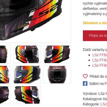
rychle vyjímat
deflektor, vent
vyjímatelný a p
Skladem u do
Přidat do k
Další varianty
LS2 FF8
LS2 FF8
LS2 FF8
Přidat do 
Sdílet na
Výrobce: LS2 
Katalogové čís
Kategorie:
LS2