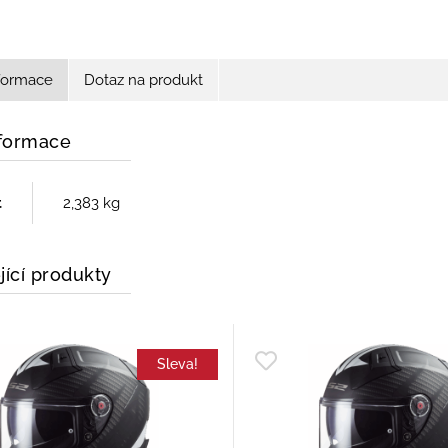
nformace
Dotaz na produkt
nformace
t
2,383 kg
jící produkty
Sleva!