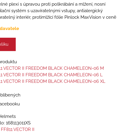
elné plexi s úpravou proti poškrábání a mlžení, nosní
ilační systém s uzavíratelnými vstupy, antialergický
ratelný interiér, protimlžící fólie Pinlock MaxVision v ceně
davatele
ošíku
 produktu
11 VECTOR II FREEDOM BLACK CHAMELEON-06 M
11 VECTOR II FREEDOM BLACK CHAMELEON-06 L
11 VECTOR II FREEDOM BLACK CHAMELEON-06 XL
oblíbených
 Facebooku
Helmets
lo:
168113011XS
 FF811 VECTOR II