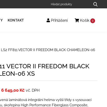
Přihlášení
Košík
TY
KONTAKT
0
 LS2 FF811 VECTOR II FREEDOM BLACK CHAMELEON-06
11 VECTOR II FREEDOM BLACK
EON-06 XS
6 649,00
Kč
vč. DPH
ená laminátová integrální helma vyšší třídy s vysouvací
ou, skořepina High Performance Fiberglass Composite,