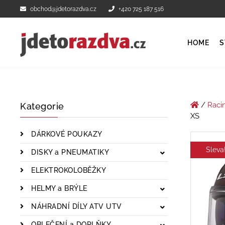
obchod@jdetorazdva.cz
+420 725 187 516
HOME
S
/
Raci
Kategorie
XS
DÁRKOVÉ POUKAZY
Sleva
DISKY a PNEUMATIKY
ELEKTROKOLOBĚŽKY
HELMY a BRÝLE
NÁHRADNÍ DÍLY ATV UTV
OBLEČENÍ a DOPLŇKY