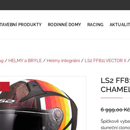
TAVEBNÍ PRODUKTY
RODINNÉ DOMY
RACING
AKTUALI
ng
/
HELMY a BRÝLE
/
Helmy integrální
/
LS2 FF811 VECTOR II
/
LS2 FF8
!
CHAMEL
6 999,00
Kč
Špičkově vybav
sluneční clon