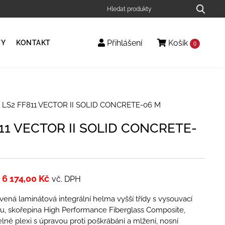
Přihlášení
Košík
TY
KONTAKT
0
 LS2 FF811 VECTOR II SOLID CONCRETE-06 M
11 VECTOR II SOLID CONCRETE-
6 174,00
Kč
vč. DPH
ená laminátová integrální helma vyšší třídy s vysouvací
ou, skořepina High Performance Fiberglass Composite,
elné plexi s úpravou proti poškrábání a mlžení, nosní