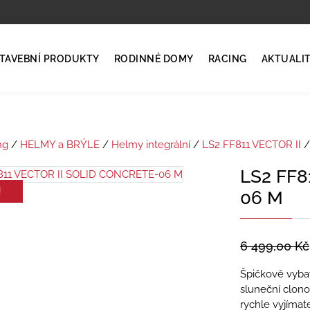
TAVEBNÍ PRODUKTY
RODINNÉ DOMY
RACING
AKTUALI
ng
/
HELMY a BRÝLE
/
Helmy integrální
/
LS2 FF811 VECTOR II
/
LS2 FF8
!
06 M
6 499,00
Kč
Špičkově vybav
sluneční clon
rychle vyjímat