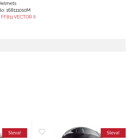
Helmets
lo:
168111010M
 FF811 VECTOR II
Sleva!
Sleva!