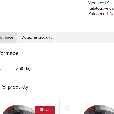
Výrobce: LS2 
Katalogové čís
Kategorie:
LS2
nformace
Dotaz na produkt
nformace
t
2,383 kg
jící produkty
Sleva!