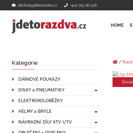
obchod@jdetorazdva.cz
+420 725 187 516
HOME
S
/
Raci
Kategorie
DÁRKOVÉ POUKAZY
Sleva
DISKY a PNEUMATIKY
ELEKTROKOLOBĚŽKY
HELMY a BRÝLE
NÁHRADNÍ DÍLY ATV UTV
OBLEČENÍ a DOPLŇKY