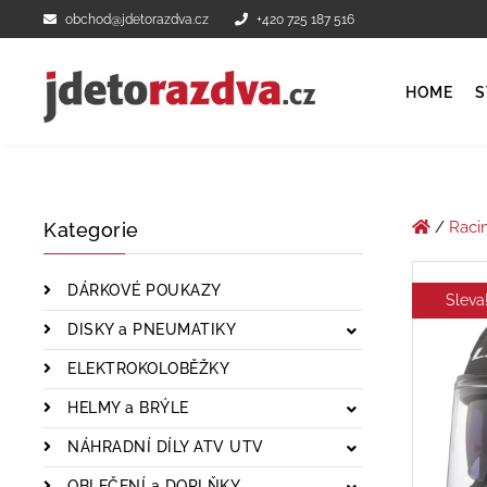
obchod@jdetorazdva.cz
+420 725 187 516
HOME
S
/
Raci
Kategorie
DÁRKOVÉ POUKAZY
Sleva
DISKY a PNEUMATIKY
ELEKTROKOLOBĚŽKY
HELMY a BRÝLE
NÁHRADNÍ DÍLY ATV UTV
OBLEČENÍ a DOPLŇKY