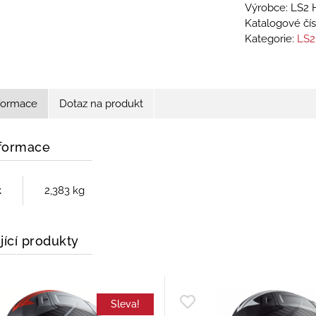
Výrobce: LS2 
Katalogové čís
Kategorie:
LS2
nformace
Dotaz na produkt
nformace
t
2,383 kg
jící produkty
Sleva!