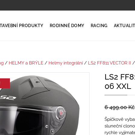
TAVEBNÍ PRODUKTY
RODINNÉ DOMY
RACING
AKTUALI
ng
/
HELMY a BRÝLE
/
Helmy integrální
/
LS2 FF811 VECTOR II
/
LS2 FF8
!
06 XXL
6 499,00
Kč
Špičkově vybav
sluneční clon
rychle vyjímat