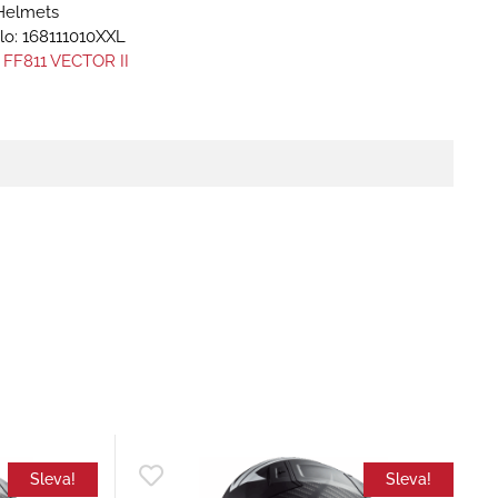
Helmets
lo:
168111010XXL
 FF811 VECTOR II
Sleva!
Sleva!