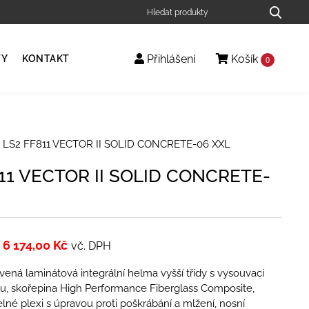
Přihlášení
Košík
TY
KONTAKT
0
 LS2 FF811 VECTOR II SOLID CONCRETE-06 XXL
11 VECTOR II SOLID CONCRETE-
6 174,00
Kč
vč. DPH
ená laminátová integrální helma vyšší třídy s vysouvací
ou, skořepina High Performance Fiberglass Composite,
elné plexi s úpravou proti poškrábání a mlžení, nosní