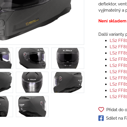
deflektor, vent
vyjímatelný a p
Není skladem
Další varianty
LS2 FF8
LS2 FF8
LS2 FF8
LS2 FF8
LS2 FF8
LS2 FF8
LS2 FF8
LS2 FF8
LS2 FF8
LS2 FF8
Přidat do 
Sdílet na