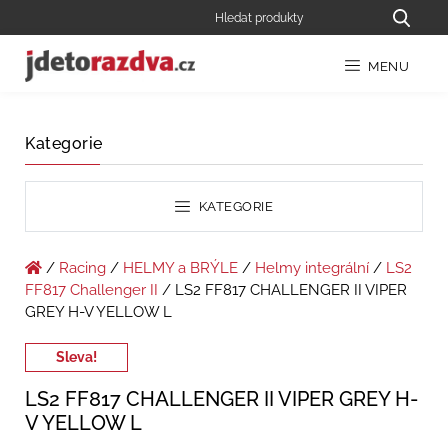
MENU
Kategorie
KATEGORIE
/
Racing
/
HELMY a BRÝLE
/
Helmy integrální
/
LS2
FF817 Challenger II
/ LS2 FF817 CHALLENGER II VIPER
GREY H-V YELLOW L
Sleva!
LS2 FF817 CHALLENGER II VIPER GREY H-
V YELLOW L