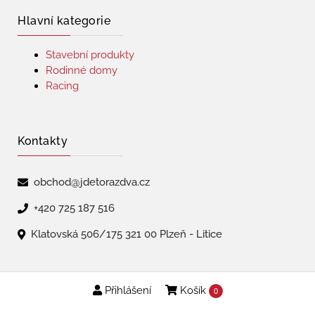
Hlavní kategorie
Stavební produkty
Rodinné domy
Racing
Kontakty
obchod@jdetorazdva.cz
+420 725 187 516
Klatovská 506/175 321 00 Plzeň - Litice
Přihlášení
Košík
Copyright © 2026 | jdetorazdva
0