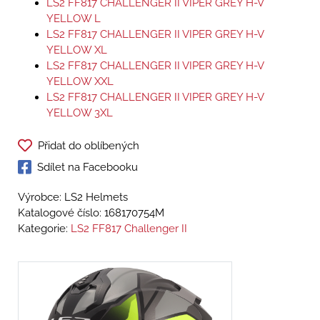
LS2 FF817 CHALLENGER II VIPER GREY H-V
YELLOW L
LS2 FF817 CHALLENGER II VIPER GREY H-V
YELLOW XL
LS2 FF817 CHALLENGER II VIPER GREY H-V
YELLOW XXL
LS2 FF817 CHALLENGER II VIPER GREY H-V
YELLOW 3XL
Přidat do oblíbených
Sdílet na Facebooku
Výrobce: LS2 Helmets
Katalogové číslo:
168170754M
Kategorie:
LS2 FF817 Challenger II