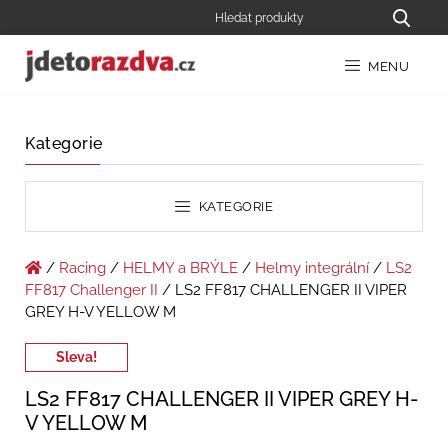
MENU
Kategorie
KATEGORIE
/
Racing
/
HELMY a BRÝLE
/
Helmy integrální
/
LS2
FF817 Challenger II
/ LS2 FF817 CHALLENGER II VIPER
GREY H-V YELLOW M
Sleva!
LS2 FF817 CHALLENGER II VIPER GREY H-
V YELLOW M