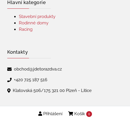
Hlavní kategorie
Stavební produkty
Rodinné domy
Racing
Kontakty
obchod@jdetorazdva.cz
+420 725 187 516
Klatovská 506/175 321 00 Plzeň - Litice
Přihlášení
Košík
Copyright © 2026 | jdetorazdva
0