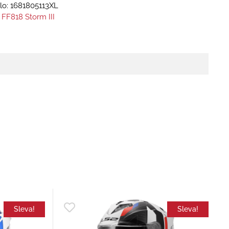
lo:
1681805113XL
 FF818 Storm III
Sleva!
Sleva!