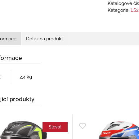
Katalogové čís
Kategorie:
LS2
nformace
Dotaz na produkt
nformace
t
2,4 kg
jící produkty
Sleva!