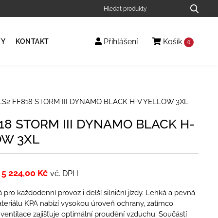
Přihlášení
Košík
TY
KONTAKT
0
LS2 FF818 STORM III DYNAMO BLACK H-V YELLOW 3XL
18 STORM III DYNAMO BLACK H-
OW 3XL
5 224,00
Kč
vč. DPH
 pro každodenní provoz i delší silniční jízdy. Lehká a pevná
teriálu KPA nabízí vysokou úroveň ochrany, zatímco
í ventilace zajišťuje optimální proudění vzduchu. Součástí