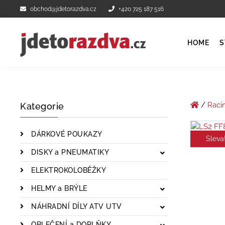
obchod@jdetorazdva.cz
+420 725 187 516
HOME
S
/
Raci
Kategorie
DÁRKOVÉ POUKAZY
Sleva
DISKY a PNEUMATIKY
ELEKTROKOLOBĚŽKY
HELMY a BRÝLE
NÁHRADNÍ DÍLY ATV UTV
OBLEČENÍ a DOPLŇKY