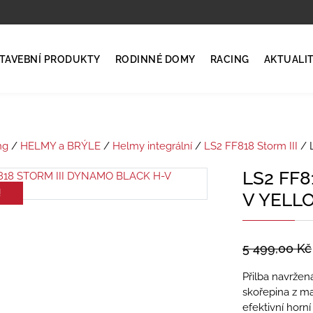
TAVEBNÍ PRODUKTY
RODINNÉ DOMY
RACING
AKTUALI
ng
/
HELMY a BRÝLE
/
Helmy integrální
/
LS2 FF818 Storm III
/ 
LS2 FF8
!
V YELL
5 499,00
Kč
Přilba navržená
skořepina z ma
efektivní horn