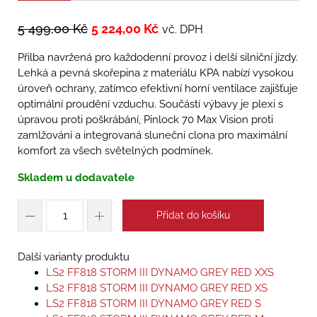
5 499,00
Kč
5 224,00
Kč
vč. DPH
Přilba navržená pro každodenní provoz i delší silniční jízdy.
Lehká a pevná skořepina z materiálu KPA nabízí vysokou
úroveň ochrany, zatímco efektivní horní ventilace zajišťuje
optimální proudění vzduchu. Součástí výbavy je plexi s
úpravou proti poškrábání, Pinlock 70 Max Vision proti
zamlžování a integrovaná sluneční clona pro maximální
komfort za všech světelných podmínek.
Skladem u dodavatele
Přidat do košíku
Další varianty produktu
LS2 FF818 STORM III DYNAMO GREY RED XXS
LS2 FF818 STORM III DYNAMO GREY RED XS
LS2 FF818 STORM III DYNAMO GREY RED S