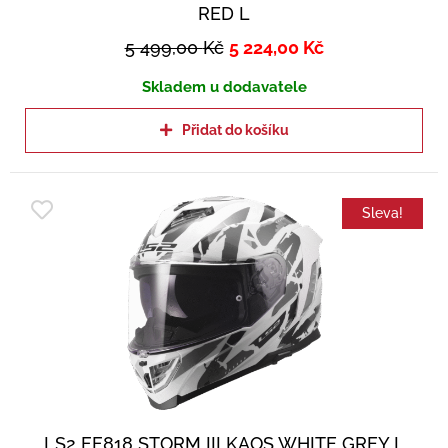
RED L
5 499,00
Kč
5 224,00
Kč
Skladem u dodavatele
Přidat do košíku
Sleva!
LS2 FF818 STORM III KAOS WHITE GREY L