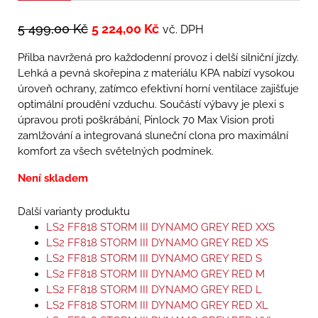
5 499,00
Kč
5 224,00
Kč
vč. DPH
Přilba navržená pro každodenní provoz i delší silniční jízdy.
Lehká a pevná skořepina z materiálu KPA nabízí vysokou
úroveň ochrany, zatímco efektivní horní ventilace zajišťuje
optimální proudění vzduchu. Součástí výbavy je plexi s
úpravou proti poškrábání, Pinlock 70 Max Vision proti
zamlžování a integrovaná sluneční clona pro maximální
komfort za všech světelných podmínek.
Není skladem
Další varianty produktu
LS2 FF818 STORM III DYNAMO GREY RED XXS
LS2 FF818 STORM III DYNAMO GREY RED XS
LS2 FF818 STORM III DYNAMO GREY RED S
LS2 FF818 STORM III DYNAMO GREY RED M
LS2 FF818 STORM III DYNAMO GREY RED L
LS2 FF818 STORM III DYNAMO GREY RED XL