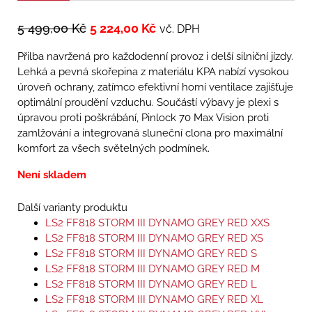
5 499,00
Kč
5 224,00
Kč
vč. DPH
Přilba navržená pro každodenní provoz i delší silniční jízdy.
Lehká a pevná skořepina z materiálu KPA nabízí vysokou
úroveň ochrany, zatímco efektivní horní ventilace zajišťuje
optimální proudění vzduchu. Součástí výbavy je plexi s
úpravou proti poškrábání, Pinlock 70 Max Vision proti
zamlžování a integrovaná sluneční clona pro maximální
komfort za všech světelných podmínek.
Není skladem
Další varianty produktu
LS2 FF818 STORM III DYNAMO GREY RED XXS
LS2 FF818 STORM III DYNAMO GREY RED XS
LS2 FF818 STORM III DYNAMO GREY RED S
LS2 FF818 STORM III DYNAMO GREY RED M
LS2 FF818 STORM III DYNAMO GREY RED L
LS2 FF818 STORM III DYNAMO GREY RED XL