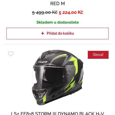
RED M
5 499,00
Kč
5 224,00
Kč
Skladem u dodavatele
Přidat do košíku
Sleva!
LS2 FF818 STORM III DYNAMO BLACK H-V