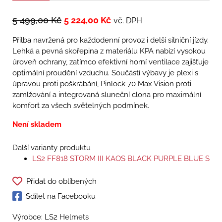
5 499,00
Kč
5 224,00
Kč
vč. DPH
Přilba navržená pro každodenní provoz i delší silniční jízdy.
Lehká a pevná skořepina z materiálu KPA nabízí vysokou
úroveň ochrany, zatímco efektivní horní ventilace zajišťuje
optimální proudění vzduchu. Součástí výbavy je plexi s
úpravou proti poškrábání, Pinlock 70 Max Vision proti
zamlžování a integrovaná sluneční clona pro maximální
komfort za všech světelných podmínek.
Není skladem
Další varianty produktu
LS2 FF818 STORM III KAOS BLACK PURPLE BLUE S
Přidat do oblíbených
Sdílet na Facebooku
Výrobce: LS2 Helmets