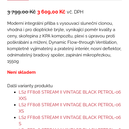
3 799,00
Kč
3 609,00
Kč
vč. DPH
Moderní integrální přilba s vysouvací sluneční clonou,
vhodná i pro dioptrické brýle, vynikající poměr kvality a
ceny, skořepina z KPA kompozitu, plexi s úpravou proti
poškrábání a mlžení, Dynamic Flow-­through Ventilation,
kompletně vyjímatelný a pratelný interiér, nosní deflektor,
odnímatelný bradový spoiler, zapínání mikropřezkou,
1550g
Není skladem
Další varianty produktu
LS2 FF808 STREAM II VINTAGE BLACK PETROL-06
XXS
LS2 FF808 STREAM II VINTAGE BLACK PETROL-06
XS
LS2 FF808 STREAM II VINTAGE BLACK PETROL-06
S