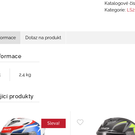
Katalogové čís
Kategorie:
LS2
nformace
Dotaz na produkt
nformace
t
2,4 kg
jící produkty
Sleva!