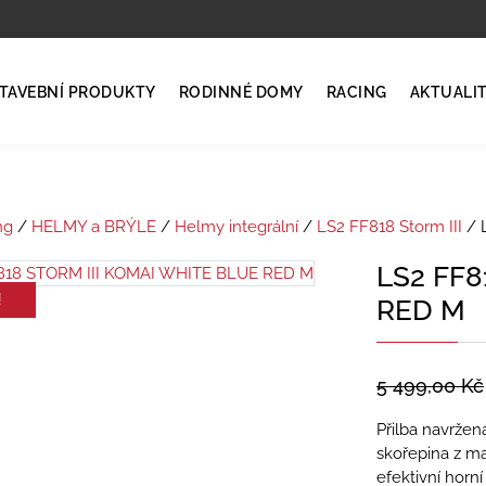
TAVEBNÍ PRODUKTY
RODINNÉ DOMY
RACING
AKTUALI
ng
/
HELMY a BRÝLE
/
Helmy integrální
/
LS2 FF818 Storm III
/ 
LS2 FF8
!
RED M
5 499,00
Kč
Přilba navržená
skořepina z ma
efektivní horn