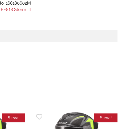
lo:
168180602M
 FF818 Storm III
Sleva!
Sleva!