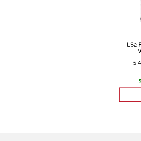
LS2 
5 
S