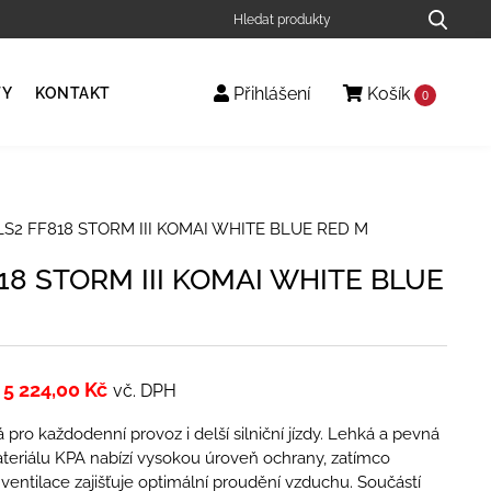
Přihlášení
Košík
TY
KONTAKT
0
LS2 FF818 STORM III KOMAI WHITE BLUE RED M
18 STORM III KOMAI WHITE BLUE
5 224,00
Kč
vč. DPH
 pro každodenní provoz i delší silniční jízdy. Lehká a pevná
teriálu KPA nabízí vysokou úroveň ochrany, zatímco
í ventilace zajišťuje optimální proudění vzduchu. Součástí