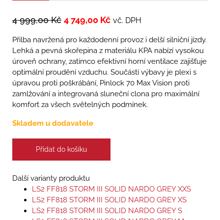
4 999,00
Kč
4 749,00
Kč
vč. DPH
Přilba navržená pro každodenní provoz i delší silniční jízdy.
Lehká a pevná skořepina z materiálu KPA nabízí vysokou
úroveň ochrany, zatímco efektivní horní ventilace zajišťuje
optimální proudění vzduchu. Součástí výbavy je plexi s
úpravou proti poškrábání, Pinlock 70 Max Vision proti
zamlžování a integrovaná sluneční clona pro maximální
komfort za všech světelných podmínek.
Skladem u dodavatele
Přidat do košíku
Další varianty produktu
LS2 FF818 STORM III SOLID NARDO GREY XXS
LS2 FF818 STORM III SOLID NARDO GREY XS
LS2 FF818 STORM III SOLID NARDO GREY S