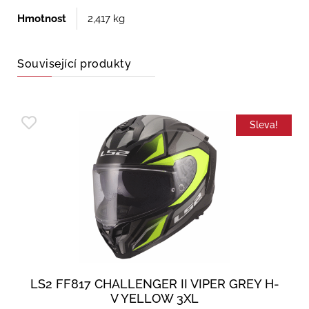
Hmotnost
2,417 kg
Související produkty
Sleva!
LS2 FF817 CHALLENGER II VIPER GREY H-
V YELLOW 3XL