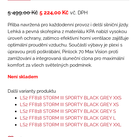
5 499,00
Kč
5 224,00
Kč
vč. DPH
Přilba navržená pro každodenní provoz i delší silniční jízdy.
Lehká a pevná skořepina z materiálu KPA nabízí vysokou
úroveň ochrany, zatímco efektivní horní ventilace zajišťuje
optimální proudění vzduchu. Součástí výbavy je plexi s
úpravou proti poškrábání, Pinlock 70 Max Vision proti
zamlžování a integrovaná sluneční clona pro maximální
komfort za všech světelných podmínek.
Není skladem
Další varianty produktu
LS2 FF818 STORM III SPORTY BLACK GREY XXS
LS2 FF818 STORM III SPORTY BLACK GREY XS
LS2 FF818 STORM III SPORTY BLACK GREY S
LS2 FF818 STORM III SPORTY BLACK GREY L
LS2 FF818 STORM III SPORTY BLACK GREY XXL