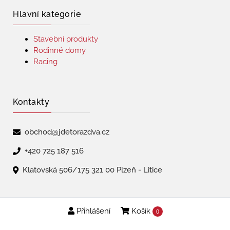
Hlavní kategorie
Stavební produkty
Rodinné domy
Racing
Kontakty
obchod@jdetorazdva.cz
+420 725 187 516
Klatovská 506/175 321 00 Plzeň - Litice
Přihlášení
Košík
Copyright © 2026 | jdetorazdva
0