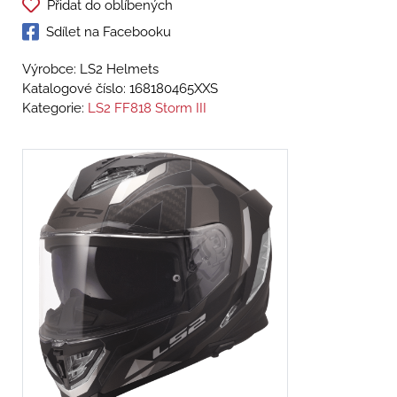
Přidat do oblíbených
Sdílet na Facebooku
Výrobce: LS2 Helmets
Katalogové číslo:
168180465XXS
Kategorie:
LS2 FF818 Storm III