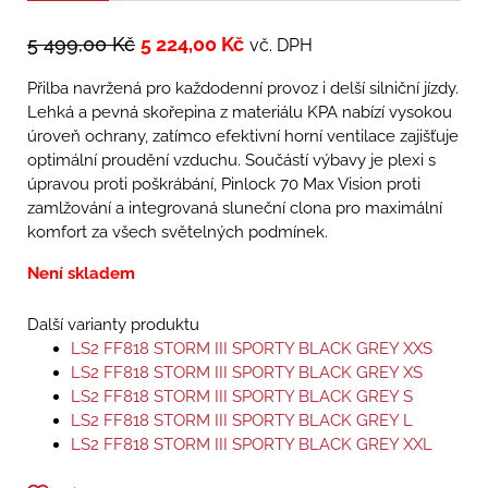
5 499,00
Kč
5 224,00
Kč
vč. DPH
Přilba navržená pro každodenní provoz i delší silniční jízdy.
Lehká a pevná skořepina z materiálu KPA nabízí vysokou
úroveň ochrany, zatímco efektivní horní ventilace zajišťuje
optimální proudění vzduchu. Součástí výbavy je plexi s
úpravou proti poškrábání, Pinlock 70 Max Vision proti
zamlžování a integrovaná sluneční clona pro maximální
komfort za všech světelných podmínek.
Není skladem
Další varianty produktu
LS2 FF818 STORM III SPORTY BLACK GREY XXS
LS2 FF818 STORM III SPORTY BLACK GREY XS
LS2 FF818 STORM III SPORTY BLACK GREY S
LS2 FF818 STORM III SPORTY BLACK GREY L
LS2 FF818 STORM III SPORTY BLACK GREY XXL