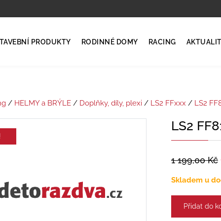
TAVEBNÍ PRODUKTY
RODINNÉ DOMY
RACING
AKTUALI
ng
/
HELMY a BRÝLE
/
Doplňky, díly, plexi
/
LS2 FFxxx
/
LS2 FF
LS2 FF8
!
1 199,00
Kč
Skladem u do
Přidat do k