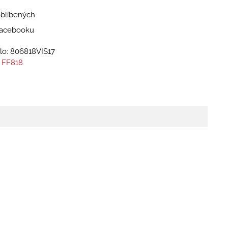
oblíbených
 Facebooku
lo:
806818VIS17
 FF818