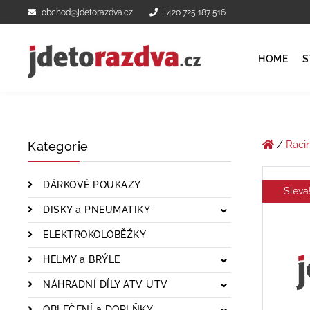
obchod@jdetorazdva.cz
+420 725 187 516
HOME
S
/
Raci
Kategorie
DÁRKOVÉ POUKAZY
Sleva
DISKY a PNEUMATIKY
ELEKTROKOLOBĚŽKY
HELMY a BRÝLE
NÁHRADNÍ DÍLY ATV UTV
OBLEČENÍ a DOPLŇKY