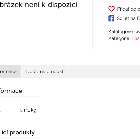
Přidat do 
Sdílet na
Katalogové čís
Kategorie:
LS2
nformace
Dotaz na produkt
nformace
t
0,141 kg
jící produkty