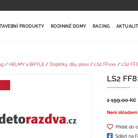
TAVEBNÍ PRODUKTY
RODINNÉ DOMY
RACING
AKTUALI
ng
/
HELMY a BRÝLE
/
Doplňky, díly, plexi
/
LS2 FFxxx
/
LS2 FF
LS2 FF8
!
1 199,00
Kč
Není skladem
Přidat do 
Sdílet na