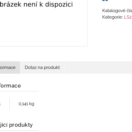
Katalogové čís
Kategorie:
LS2
nformace
Dotaz na produkt
nformace
t
0,141 kg
jící produkty