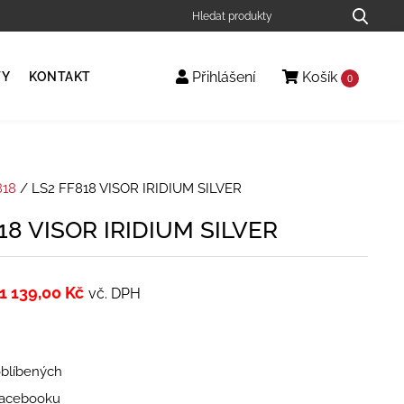
Přihlášení
Košík
TY
KONTAKT
0
818
/ LS2 FF818 VISOR IRIDIUM SILVER
18 VISOR IRIDIUM SILVER
1 139,00
Kč
vč. DPH
oblíbených
 Facebooku