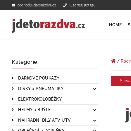
obchod@jdetorazdva.cz
+420 725 187 516
HOME
S
/
Raci
Kategorie
DÁRKOVÉ POUKAZY
Sleva
DISKY a PNEUMATIKY
ELEKTROKOLOBĚŽKY
HELMY a BRÝLE
NÁHRADNÍ DÍLY ATV UTV
OBLEČENÍ a DOPLŇKY