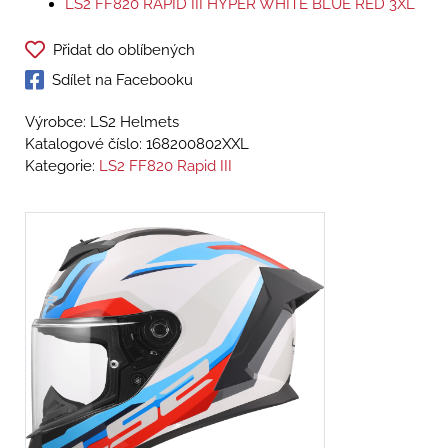
LS2 FF820 RAPID III HYPER WHITE BLUE RED 3XL
Přidat do oblíbených
Sdílet na Facebooku
Výrobce: LS2 Helmets
Katalogové číslo:
168200802XXL
Kategorie:
LS2 FF820 Rapid III