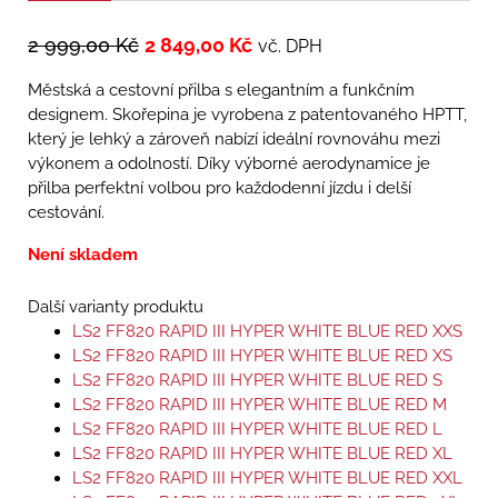
2 999,00
Kč
2 849,00
Kč
vč. DPH
Městská a cestovní přilba s elegantním a funkčním
designem. Skořepina je vyrobena z patentovaného HPTT,
který je lehký a zároveň nabízí ideální rovnováhu mezi
výkonem a odolností. Díky výborné aerodynamice je
přilba perfektní volbou pro každodenní jízdu i delší
cestování.
Není skladem
Další varianty produktu
LS2 FF820 RAPID III HYPER WHITE BLUE RED XXS
LS2 FF820 RAPID III HYPER WHITE BLUE RED XS
LS2 FF820 RAPID III HYPER WHITE BLUE RED S
LS2 FF820 RAPID III HYPER WHITE BLUE RED M
LS2 FF820 RAPID III HYPER WHITE BLUE RED L
LS2 FF820 RAPID III HYPER WHITE BLUE RED XL
LS2 FF820 RAPID III HYPER WHITE BLUE RED XXL