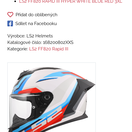
LS2 FF820 RAPID III HYPER WHITE BLUE RED 3XL
Přidat do oblíbených
Sdílet na Facebooku
Výrobce: LS2 Helmets
Katalogové číslo:
168200802XXS
Kategorie:
LS2 FF820 Rapid III