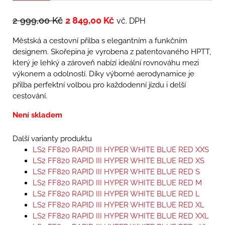
2 999,00
Kč
2 849,00
Kč
vč. DPH
Městská a cestovní přilba s elegantním a funkčním
designem. Skořepina je vyrobena z patentovaného HPTT,
který je lehký a zároveň nabízí ideální rovnováhu mezi
výkonem a odolností. Díky výborné aerodynamice je
přilba perfektní volbou pro každodenní jízdu i delší
cestování.
Není skladem
Další varianty produktu
LS2 FF820 RAPID III HYPER WHITE BLUE RED XXS
LS2 FF820 RAPID III HYPER WHITE BLUE RED XS
LS2 FF820 RAPID III HYPER WHITE BLUE RED S
LS2 FF820 RAPID III HYPER WHITE BLUE RED M
LS2 FF820 RAPID III HYPER WHITE BLUE RED L
LS2 FF820 RAPID III HYPER WHITE BLUE RED XL
LS2 FF820 RAPID III HYPER WHITE BLUE RED XXL