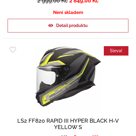
2 999,00
Kč
2 849,00
Kč
Není skladem
Detail produktu
Sleva!
LS2 FF820 RAPID III HYPER BLACK H-V
YELLOW S