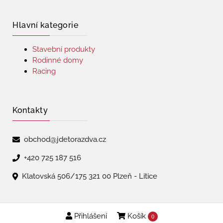
Hlavní kategorie
Stavební produkty
Rodinné domy
Racing
Kontakty
obchod@jdetorazdva.cz
+420 725 187 516
Klatovská 506/175 321 00 Plzeň - Litice
Přihlášení
Košík
Copyright © 2026 | jdetorazdva
0