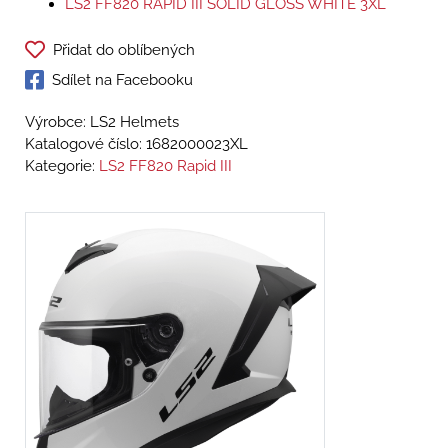
LS2 FF820 RAPID III SOLID GLOSS WHITE 3XL
Přidat do oblíbených
Sdílet na Facebooku
Výrobce: LS2 Helmets
Katalogové číslo:
1682000023XL
Kategorie:
LS2 FF820 Rapid III