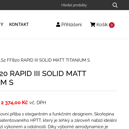
Přihlášení
Košík
TY
KONTAKT
0
S2 FF820 RAPID III SOLID MATT TITANIUM S
20 RAPID III SOLID MATT
UM S
2 374,00
Kč
vč. DPH
ovní přilba s elegantním a funkčním designem. Skořepina
patentovaného HPTT, který je lehký a zároveň nabízí ideální
i výkonem a odolností. Díky výborné aerodynamice je