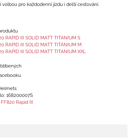
í volbou pro každodenní jízdu i delší cestování.
 produktu
20 RAPID III SOLID MATT TITANIUM S
20 RAPID III SOLID MATT TITANIUM M
20 RAPID III SOLID MATT TITANIUM XXL
oblíbených
 Facebooku
Helmets
lo:
168200007S
 FF820 Rapid III