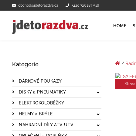
obchod@jdetorazdva.cz
+420 725 187 516
HOME
S
/
Raci
Kategorie
DÁRKOVÉ POUKAZY
Sleva
DISKY a PNEUMATIKY
ELEKTROKOLOBĚŽKY
HELMY a BRÝLE
NÁHRADNÍ DÍLY ATV UTV
OBLEČENÍ a DOPLŇKY