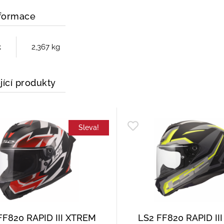
nformace
t
2,367 kg
jící produkty
Sleva!
FF820 RAPID III XTREM
LS2 FF820 RAPID II