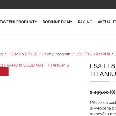
TAVEBNÍ PRODUKTY
RODINNÉ DOMY
RACING
AKTUALI
ng
/
HELMY a BRÝLE
/
Helmy integrální
/
LS2 FF820 Rapid III
/ L
LS2 FF8
!
TITANI
2 499,00
Kč
Městská a cest
je vyrobena z 
rovnováhu mez