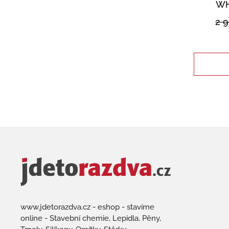
WH
2 
www.jdetorazdva.cz - eshop - stavíme
online - Stavební chemie, Lepidla, Pěny,