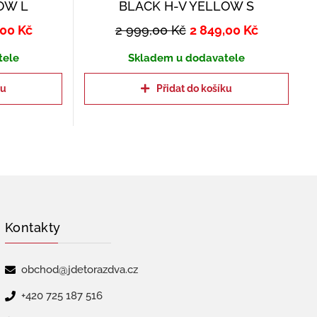
OW L
BLACK H-V YELLOW S
,00
Kč
2 999,00
Kč
2 849,00
Kč
tele
Skladem u dodavatele
ku
Přidat do košíku
Kontakty
obchod@jdetorazdva.cz
+420 725 187 516