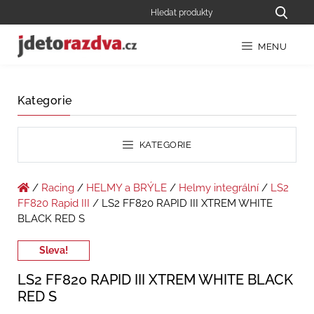
MENU
Kategorie
KATEGORIE
/
Racing
/
HELMY a BRÝLE
/
Helmy integrální
/
LS2
FF820 Rapid III
/ LS2 FF820 RAPID III XTREM WHITE
BLACK RED S
Sleva!
LS2 FF820 RAPID III XTREM WHITE BLACK
RED S