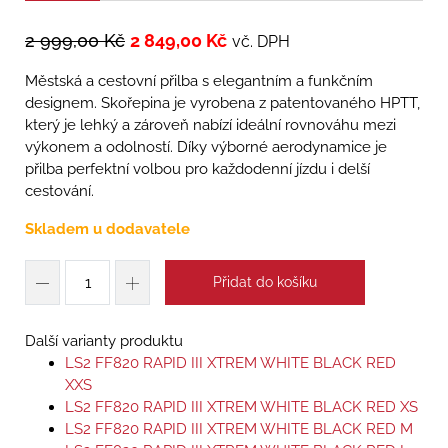
2 999,00
Kč
2 849,00
Kč
vč. DPH
Městská a cestovní přilba s elegantním a funkčním
designem. Skořepina je vyrobena z patentovaného HPTT,
který je lehký a zároveň nabízí ideální rovnováhu mezi
výkonem a odolností. Díky výborné aerodynamice je
přilba perfektní volbou pro každodenní jízdu i delší
cestování.
Skladem u dodavatele
Přidat do košíku
Další varianty produktu
LS2 FF820 RAPID III XTREM WHITE BLACK RED
XXS
LS2 FF820 RAPID III XTREM WHITE BLACK RED XS
LS2 FF820 RAPID III XTREM WHITE BLACK RED M