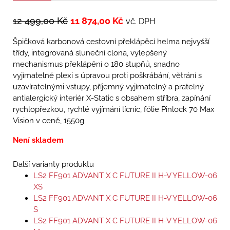
12 499,00
Kč
11 874,00
Kč
vč. DPH
Špičková karbonová cestovní překlápěcí helma nejvyšší
třídy, integrovaná sluneční clona, vylepšený
mechanismus překlápění o 180 stupňů, snadno
vyjímatelné plexi s úpravou proti poškrábání, větrání s
uzavíratelnými vstupy, příjemný vyjímatelný a pratelný
antialergický interiér X-Static s obsahem stříbra, zapínání
rychlopřezkou, rychlé vyjímání lícnic, fólie Pinlock 70 Max
Vision v ceně, 1550g
Není skladem
Další varianty produktu
LS2 FF901 ADVANT X C FUTURE II H-V YELLOW-06
XS
LS2 FF901 ADVANT X C FUTURE II H-V YELLOW-06
S
LS2 FF901 ADVANT X C FUTURE II H-V YELLOW-06