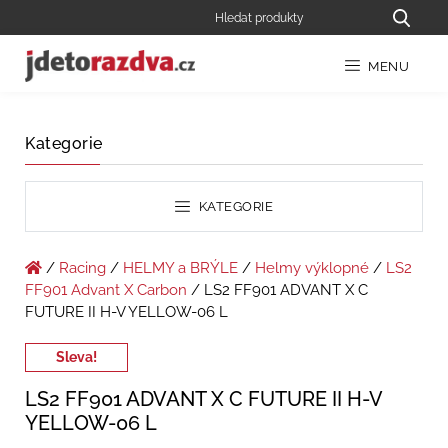
MENU
Kategorie
KATEGORIE
/
Racing
/
HELMY a BRÝLE
/
Helmy výklopné
/
LS2
FF901 Advant X Carbon
/ LS2 FF901 ADVANT X C
FUTURE II H-V YELLOW-06 L
Sleva!
LS2 FF901 ADVANT X C FUTURE II H-V
YELLOW-06 L