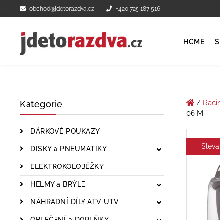
obchod@jdetorazdva.cz
+420 725 187 516
HOME
S
/
Raci
Kategorie
06 M
DÁRKOVÉ POUKAZY
Sleva
DISKY a PNEUMATIKY
ELEKTROKOLOBĚŽKY
HELMY a BRÝLE
NÁHRADNÍ DÍLY ATV UTV
OBLEČENÍ a DOPLŇKY