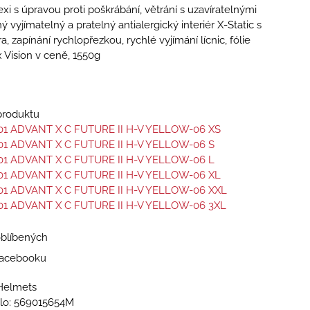
exi s úpravou proti poškrábání, větrání s uzavíratelnými
ý vyjímatelný a pratelný antialergický interiér X-Static s
, zapínání rychlopřezkou, rychlé vyjímání lícnic, fólie
 Vision v ceně, 1550g
 produktu
01 ADVANT X C FUTURE II H-V YELLOW-06 XS
01 ADVANT X C FUTURE II H-V YELLOW-06 S
01 ADVANT X C FUTURE II H-V YELLOW-06 L
01 ADVANT X C FUTURE II H-V YELLOW-06 XL
01 ADVANT X C FUTURE II H-V YELLOW-06 XXL
01 ADVANT X C FUTURE II H-V YELLOW-06 3XL
oblíbených
 Facebooku
Helmets
lo:
569015654M