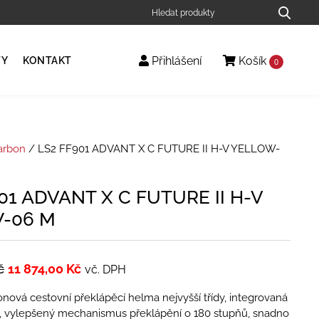
Přihlášení
Košík
TY
KONTAKT
0
arbon
/ LS2 FF901 ADVANT X C FUTURE II H-V YELLOW-
01 ADVANT X C FUTURE II H-V
-06 M
č
11 874,00
Kč
vč. DPH
nová cestovní překlápěcí helma nejvyšší třídy, integrovaná
a, vylepšený mechanismus překlápění o 180 stupňů, snadno