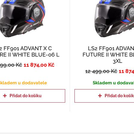
2 FF901 ADVANT X C
LS2 FF901 ADVAN
E II WHITE BLUE-06 L
FUTURE II WHITE 
3XL
499,00
Kč
11 874,00
Kč
12 499,00
Kč
11 87
kladem u dodavatele
Skladem u dodava
Přidat do košíku
Přidat do koší