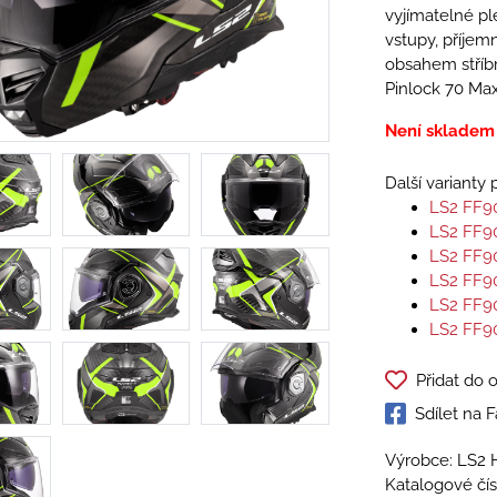
vyjímatelné pl
vstupy, příjemn
obsahem stříbra
Pinlock 70 Max
Není skladem
Další varianty
LS2 FF9
LS2 FF9
LS2 FF9
LS2 FF9
LS2 FF9
LS2 FF9
Přidat do 
Sdílet na
Výrobce: LS2 
Katalogové čís