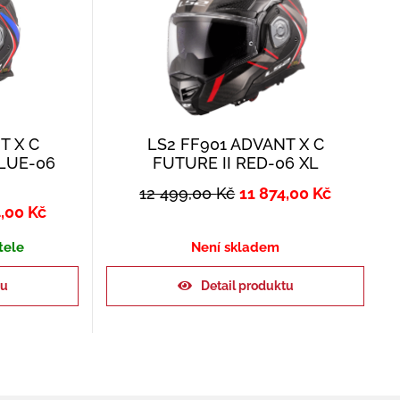
T X C
LS2 FF901 ADVANT X C
BLUE-06
FUTURE II RED-06 XL
12 499,00
Kč
11 874,00
Kč
4,00
Kč
tele
Není skladem
ku
Detail produktu