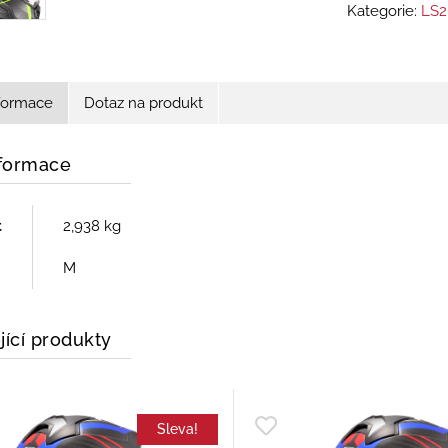
Kategorie:
LS2
nformace
Dotaz na produkt
nformace
t
2,938 kg
M
jící produkty
Sleva!