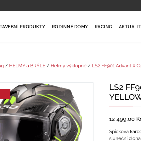
TAVEBNÍ PRODUKTY
RODINNÉ DOMY
RACING
AKTUALI
ng
/
HELMY a BRÝLE
/
Helmy výklopné
/
LS2 FF901 Advant X C
LS2 FF9
!
YELLOW
12 499,00
K
Špičková karbo
sluneční clon