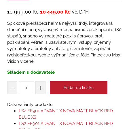
10 999,00
Kč
10 449,00
Kč
vč. DPH
Špičková překlápěcí helma nejvyšší třídy, integrovaná
sluneční clona, vylepšený mechanismus překlápění o 180
stupňů, snadno vyjímatelné plexi s úpravou proti
poškrábání, větrání s uzavíratelnými vstupy, příjemný
vyjímatelný a pratelný antialergický interiér, zapínání
rychlopřezkou, rychlé vyjímání lícnic, fólie Pinlock 70 Max
Vision v ceně
Skladem u dodavatele
Přidat do košíku
Další varianty produktu
LS2 FF901 ADVANT X NOVA MATT BLACK RED
BLUE XS
LS2 FF901 ADVANT X NOVA MATT BLACK RED