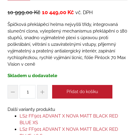
10 999,00
Kč
10 449,00
Kč
vč. DPH
Špičková překlápěcí helma nejvyšší třídy, integrovaná
sluneční clona, vylepšený mechanismus překlápění o 180
stupňů, snadno vyjímatelné plexi s úpravou proti
poškrábání, větrání s uzavíratelnými vstupy, příjemný
vyjímatelný a pratelný antialergický interiér, zapínání
rychlopřezkou, rychlé vyjímání lícnic, fólie Pinlock 70 Max
Vision v ceně
Skladem u dodavatele
Přidat do košíku
Další varianty produktu
LS2 FF901 ADVANT X NOVA MATT BLACK RED
BLUE XS
LS2 FF901 ADVANT X NOVA MATT BLACK RED