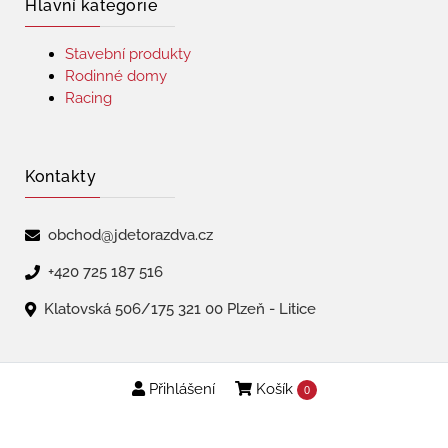
Hlavní kategorie
Stavební produkty
Rodinné domy
Racing
Kontakty
obchod@jdetorazdva.cz
+420 725 187 516
Klatovská 506/175 321 00 Plzeň - Litice
Přihlášení
Košík
Copyright © 2026 | jdetorazdva
0