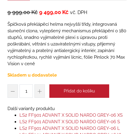
9 999,00
Kč
9 499,00
Kč
vč. DPH
Špičková překlápěcí helma nejvyšší třídy, integrovaná
sluneční clona, vylepšený mechanismus překlápění o 180
stupňů, snadno vyjímatelné plexi s úpravou proti
poškrábání, větrání s uzavíratelnými vstupy, příjemný
vyjímatelný a pratelný antialergický interiér, zapínání
rychlopřezkou, rychlé vyjímání lícnic, fólie Pinlock 70 Max
Vision v ceně
Skladem u dodavatele
Přidat do košíku
Další varianty produktu
LS2 FF901 ADVANT X SOLID NARDO GREY-06 XS
LS2 FF901 ADVANT X SOLID NARDO GREY-06 S
LS2 FF901 ADVANT X SOLID NARDO GREY-06 L