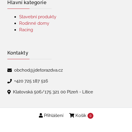
Hlavní kategorie
Stavební produkty
Rodinné domy
Racing
Kontakty
obchod@jdetorazdva.cz
+420 725 187 516
Klatovská 506/175 321 00 Plzeň - Litice
Přihlášení
Košík
Copyright © 2026 | jdetorazdva
0