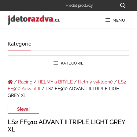
MENU
Kategorie
KATEGORIE
/
Racing
/
HELMY a BRÝLE
/
Helmy výklopné
/
LS2
FF910 Advant II
/ LS2 FF910 ADVANT II TRIPLE LIGHT
GREY XL
Sleva!
LS2 FF910 ADVANT II TRIPLE LIGHT GREY
XL