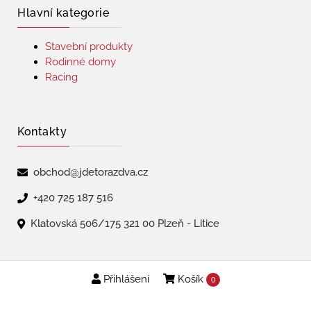
Hlavní kategorie
Stavební produkty
Rodinné domy
Racing
Kontakty
obchod@jdetorazdva.cz
+420 725 187 516
Klatovská 506/175 321 00 Plzeň - Litice
Přihlášení
Košík
Copyright © 2026 | jdetorazdva
0