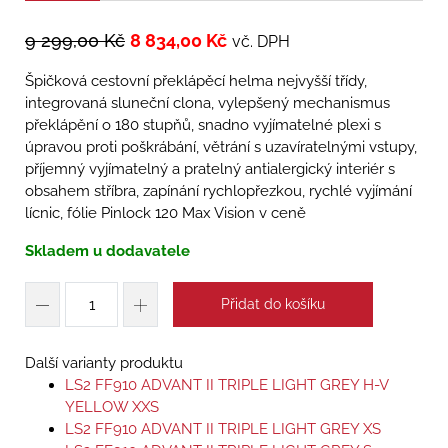
9 299,00
Kč
8 834,00
Kč
vč. DPH
Špičková cestovní překlápěcí helma nejvyšší třídy,
integrovaná sluneční clona, vylepšený mechanismus
překlápění o 180 stupňů, snadno vyjímatelné plexi s
úpravou proti poškrábání, větrání s uzavíratelnými vstupy,
příjemný vyjímatelný a pratelný antialergický interiér s
obsahem stříbra, zapínání rychlopřezkou, rychlé vyjímání
lícnic, fólie Pinlock 120 Max Vision v ceně
Skladem u dodavatele
Přidat do košíku
Další varianty produktu
LS2 FF910 ADVANT II TRIPLE LIGHT GREY H-V
YELLOW XXS
LS2 FF910 ADVANT II TRIPLE LIGHT GREY XS