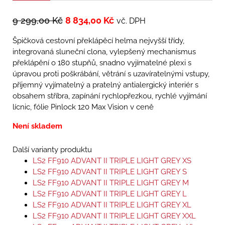
9 299,00
Kč
8 834,00
Kč
vč. DPH
Špičková cestovní překlápěcí helma nejvyšší třídy,
integrovaná sluneční clona, vylepšený mechanismus
překlápění o 180 stupňů, snadno vyjímatelné plexi s
úpravou proti poškrábání, větrání s uzavíratelnými vstupy,
příjemný vyjímatelný a pratelný antialergický interiér s
obsahem stříbra, zapínání rychlopřezkou, rychlé vyjímání
lícnic, fólie Pinlock 120 Max Vision v ceně
Není skladem
Další varianty produktu
LS2 FF910 ADVANT II TRIPLE LIGHT GREY XS
LS2 FF910 ADVANT II TRIPLE LIGHT GREY S
LS2 FF910 ADVANT II TRIPLE LIGHT GREY M
LS2 FF910 ADVANT II TRIPLE LIGHT GREY L
LS2 FF910 ADVANT II TRIPLE LIGHT GREY XL
LS2 FF910 ADVANT II TRIPLE LIGHT GREY XXL