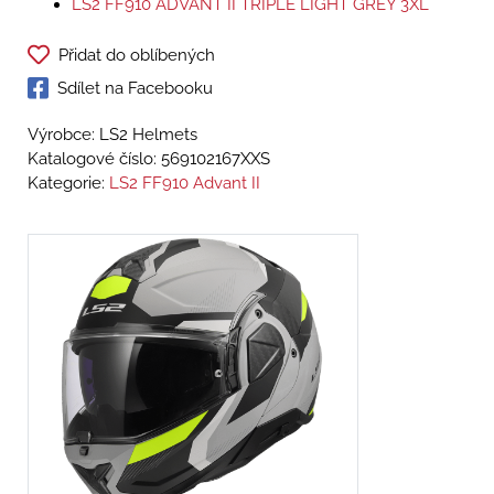
LS2 FF910 ADVANT II TRIPLE LIGHT GREY 3XL
Přidat do oblíbených
Sdílet na Facebooku
Výrobce: LS2 Helmets
Katalogové číslo:
569102167XXS
Kategorie:
LS2 FF910 Advant II