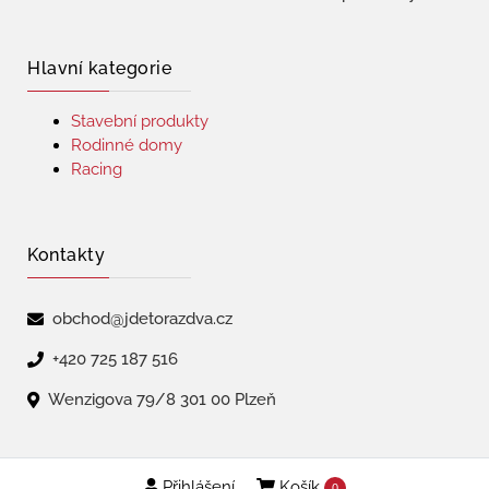
Hlavní kategorie
Stavební produkty
Rodinné domy
Racing
Kontakty
obchod@jdetorazdva.cz
+420 725 187 516
Wenzigova 79/8 301 00 Plzeň
Přihlášení
Košík
Copyright © 2026 | jdetorazdva
0