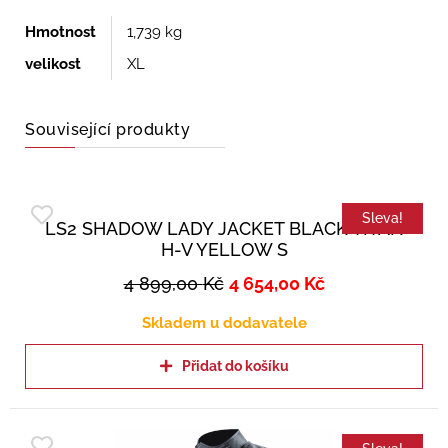
Hmotnost
1,739 kg
velikost
XL
Související produkty
Sleva!
LS2 SHADOW LADY JACKET BLACK TITAN
H-V YELLOW S
4 899,00
Kč
4 654,00
Kč
Skladem u dodavatele
Přidat do košíku