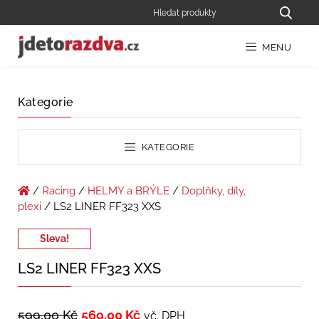
MENU
Kategorie
KATEGORIE
/
Racing
/
HELMY a BRÝLE
/
Doplňky, díly,
plexi
/ LS2 LINER FF323 XXS
Sleva!
LS2 LINER FF323 XXS
599,00
Kč
569,00
Kč
vč. DPH