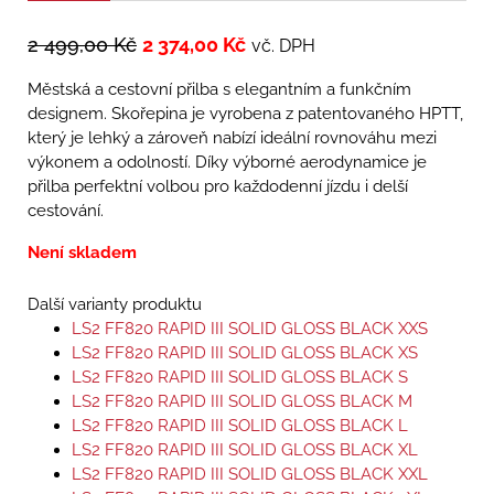
2 499,00
Kč
2 374,00
Kč
vč. DPH
Městská a cestovní přilba s elegantním a funkčním
designem. Skořepina je vyrobena z patentovaného HPTT,
který je lehký a zároveň nabízí ideální rovnováhu mezi
výkonem a odolností. Díky výborné aerodynamice je
přilba perfektní volbou pro každodenní jízdu i delší
cestování.
Není skladem
Další varianty produktu
LS2 FF820 RAPID III SOLID GLOSS BLACK XXS
LS2 FF820 RAPID III SOLID GLOSS BLACK XS
LS2 FF820 RAPID III SOLID GLOSS BLACK S
LS2 FF820 RAPID III SOLID GLOSS BLACK M
LS2 FF820 RAPID III SOLID GLOSS BLACK L
LS2 FF820 RAPID III SOLID GLOSS BLACK XL
LS2 FF820 RAPID III SOLID GLOSS BLACK XXL