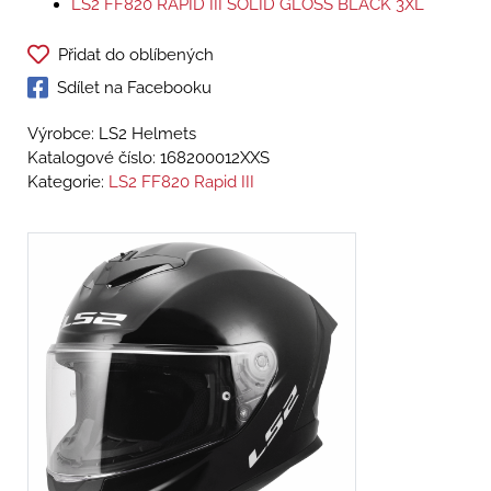
LS2 FF820 RAPID III SOLID GLOSS BLACK 3XL
Přidat do oblíbených
Sdílet na Facebooku
Výrobce: LS2 Helmets
Katalogové číslo:
168200012XXS
Kategorie:
LS2 FF820 Rapid III