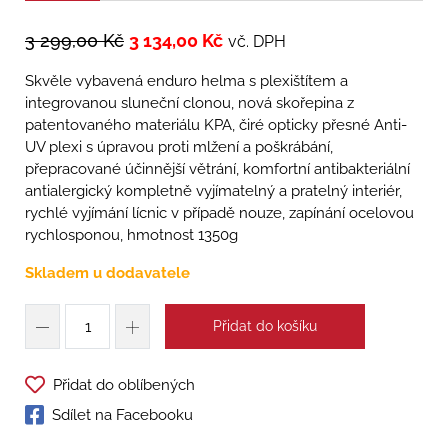
3 299,00
Kč
3 134,00
Kč
vč. DPH
Skvěle vybavená enduro helma s plexištítem a
integrovanou sluneční clonou, nová skořepina z
patentovaného materiálu KPA, čiré opticky přesné Anti-
UV plexi s úpravou proti mlžení a poškrábání,
přepracované účinnější větrání, komfortní antibakteriální
antialergický kompletně vyjímatelný a pratelný interiér,
rychlé vyjímání lícnic v případě nouze, zapínání ocelovou
rychlosponou, hmotnost 1350g
Skladem u dodavatele
Přidat do košíku
Přidat do oblíbených
Sdílet na Facebooku