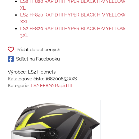
LS2 FF820 RAPID III HYPER BLACK H-V YELLOW
XL
LS2 FF820 RAPID III HYPER BLACK H-V YELLOW
XXL
LS2 FF820 RAPID III HYPER BLACK H-V YELLOW
3XL
Přidat do oblíbených
Sdílet na Facebooku
Výrobce: LS2 Helmets
Katalogové číslo:
168200853XXS
Kategorie:
LS2 FF820 Rapid III