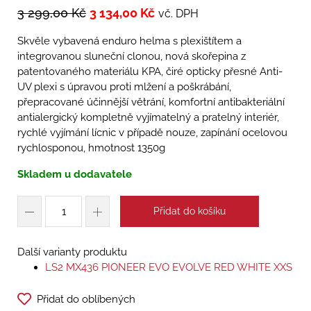
3 299,00
Kč
3 134,00
Kč
vč. DPH
Skvěle vybavená enduro helma s plexištítem a
integrovanou sluneční clonou, nová skořepina z
patentovaného materiálu KPA, čiré opticky přesné Anti-
UV plexi s úpravou proti mlžení a poškrábání,
přepracované účinnější větrání, komfortní antibakteriální
antialergický kompletně vyjímatelný a pratelný interiér,
rychlé vyjímání lícnic v případě nouze, zapínání ocelovou
rychlosponou, hmotnost 1350g
Skladem u dodavatele
Přidat do košíku
Další varianty produktu
LS2 MX436 PIONEER EVO EVOLVE RED WHITE XXS
Přidat do oblíbených