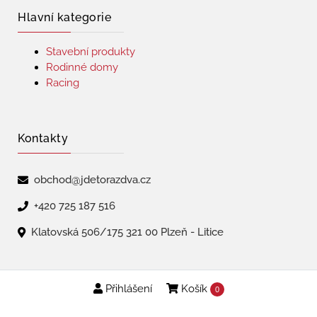
Hlavní kategorie
Stavební produkty
Rodinné domy
Racing
Kontakty
obchod@jdetorazdva.cz
+420 725 187 516
Klatovská 506/175 321 00 Plzeň - Litice
Přihlášení
Košík
Copyright © 2026 | jdetorazdva
0