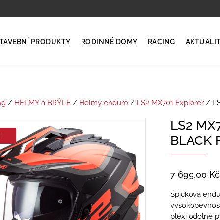
TAVEBNÍ PRODUKTY
RODINNÉ DOMY
RACING
AKTUALI
ng
/
HELMY a BRÝLE
/
Helmy enduro
/
LS2 MX701 Explorer
/ L
LS2 MX
!
BLACK 
7 699,00
Kč
Špičková endu
vysokopevnost
plexi odolné pr