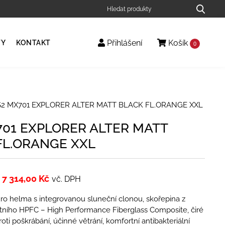
Přihlášení
Košík
TY
KONTAKT
0
S2 MX701 EXPLORER ALTER MATT BLACK FL.ORANGE XXL
701 EXPLORER ALTER MATT
FL.ORANGE XXL
7 314,00
Kč
vč. DPH
ro helma s integrovanou sluneční clonou, skořepina z
ního HPFC – High Performance Fiberglass Composite, čiré
oti poškrábání, účinné větrání, komfortní antibakteriální