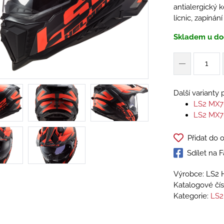
antialergický k
lícnic, zapíná
Skladem u do
Další varianty
LS2 MX7
LS2 MX7
Přidat do 
Sdílet na
Výrobce: LS2 
Katalogové čís
Kategorie:
LS2