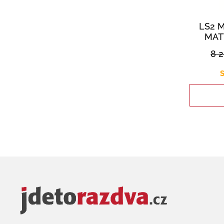
LS2 
MAT
8 
S