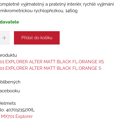
ompletně vyjímatelný a pratelný interiér, rychlé vyjímání
ní mikrometrickou rychlopřezkou, 1460g
davatele
Přidat do košíku
 produktu
01 EXPLORER ALTER MATT BLACK FL.ORANGE XS
01 EXPLORER ALTER MATT BLACK FL.ORANGE S
oblíbených
 Facebooku
Helmets
lo:
407012152XXL
 MX701 Explorer