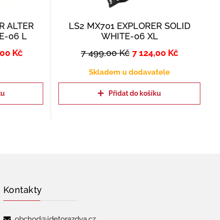
R ALTER
LS2 MX701 EXPLORER SOLID
E-06 L
WHITE-06 XL
,00
Kč
7 499,00
Kč
7 124,00
Kč
Skladem u dodavatele
tu
Přidat do košíku
Kontakty
obchod@jdetorazdva.cz