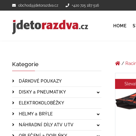
obchod@jdetorazdva.cz
+420 725 187 516
HOME
S
/
Raci
Kategorie
DÁRKOVÉ POUKAZY
Sleva
DISKY a PNEUMATIKY
ELEKTROKOLOBĚŽKY
HELMY a BRÝLE
NÁHRADNÍ DÍLY ATV UTV
OBLEČENÍ a DOPLŇKY