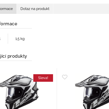
nformace
Dotaz na produkt
nformace
t
1,5 kg
jící produkty
Sleva!