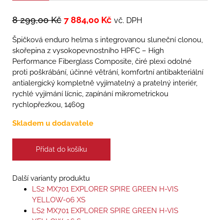
8 299,00
Kč
7 884,00
Kč
vč. DPH
Špičková enduro helma s integrovanou sluneční clonou,
skořepina z vysokopevnostního HPFC – High
Performance Fiberglass Composite, čiré plexi odolné
proti poškrábání, účinné větrání, komfortní antibakteriální
antialergický kompletně vyjímatelný a pratelný interiér,
rychlé vyjímání lícnic, zapínání mikrometrickou
rychlopřezkou, 1460g
Skladem u dodavatele
Přidat do košíku
Další varianty produktu
LS2 MX701 EXPLORER SPIRE GREEN H-VIS
YELLOW-06 XS
LS2 MX701 EXPLORER SPIRE GREEN H-VIS