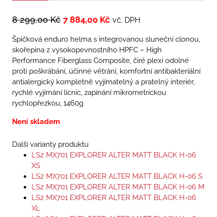
8 299,00
Kč
7 884,00
Kč
vč. DPH
Špičková enduro helma s integrovanou sluneční clonou,
skořepina z vysokopevnostního HPFC – High
Performance Fiberglass Composite, čiré plexi odolné
proti poškrábání, účinné větrání, komfortní antibakteriální
antialergický kompletně vyjímatelný a pratelný interiér,
rychlé vyjímání lícnic, zapínání mikrometrickou
rychlopřezkou, 1460g
Není skladem
Další varianty produktu
LS2 MX701 EXPLORER ALTER MATT BLACK H-06
XS
LS2 MX701 EXPLORER ALTER MATT BLACK H-06 S
LS2 MX701 EXPLORER ALTER MATT BLACK H-06 M
LS2 MX701 EXPLORER ALTER MATT BLACK H-06
XL