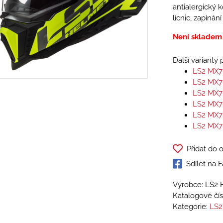
antialergický k
lícnic, zapíná
Není skladem
Další varianty
LS2 MX7
LS2 MX7
LS2 MX7
LS2 MX7
LS2 MX7
LS2 MX7
Přidat do 
Sdílet na
Výrobce: LS2 
Katalogové čís
Kategorie:
LS2