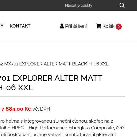
Přihlášení
Košík
TY
KONTAKT
0
S2 MX701 EXPLORER ALTER MATT BLACK H-06 XXL
701 EXPLORER ALTER MATT
H-06 XXL
7 884,00
Kč
vč. DPH
ro helma s integrovanou sluneční clonou, skořepina z
ního HPFC – High Performance Fiberglass Composite, čiré
oti poškrábání, účinné větrání, komfortní antibakteriální