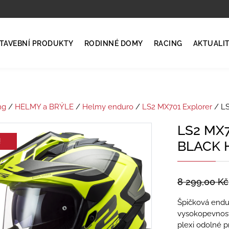
TAVEBNÍ PRODUKTY
RODINNÉ DOMY
RACING
AKTUALI
ng
/
HELMY a BRÝLE
/
Helmy enduro
/
LS2 MX701 Explorer
/ L
LS2 MX
!
BLACK 
8 299,00
Kč
Špičková endu
vysokopevnost
plexi odolné pr