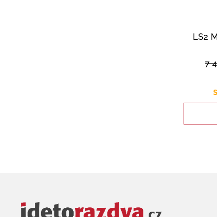
LS2 
7 
S