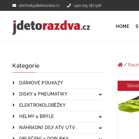
obchod@jdetorazdva.cz
+420 725 187 516
HOME
S
/
Raci
Kategorie
DÁRKOVÉ POUKAZY
Sleva
DISKY a PNEUMATIKY
ELEKTROKOLOBĚŽKY
HELMY a BRÝLE
NÁHRADNÍ DÍLY ATV UTV
OBLEČENÍ a DOPLŇKY