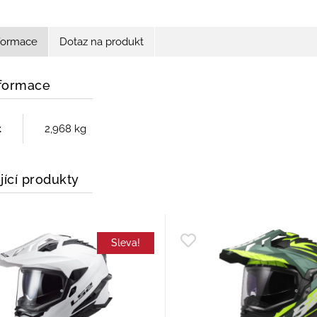
nformace
Dotaz na produkt
nformace
t
2,968 kg
jící produkty
Sleva!